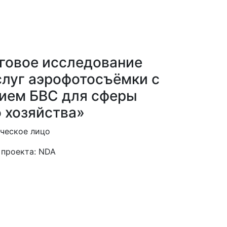
говое исследование
слуг аэрофотосъёмки с
ием БВС для сферы
 хозяйства»
ческое лицо
 проекта:
NDA