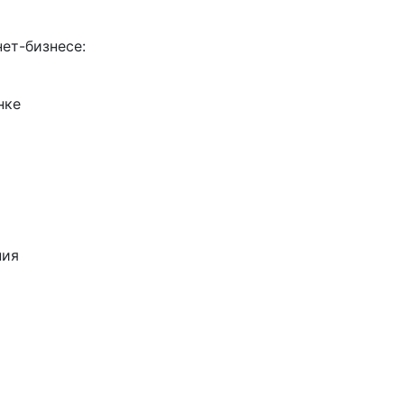
ет-бизнесе:
нке
ния