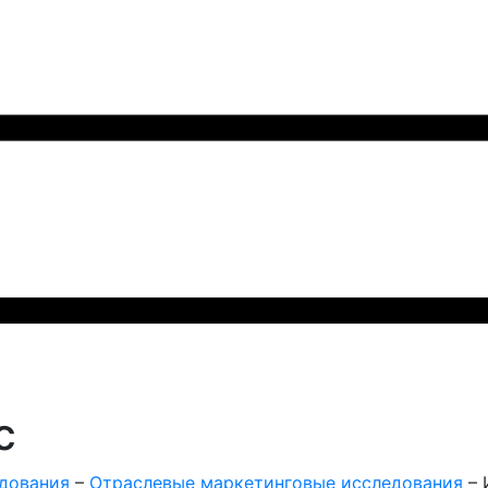
с
дования
–
Отраслевые маркетинговые исследования
–